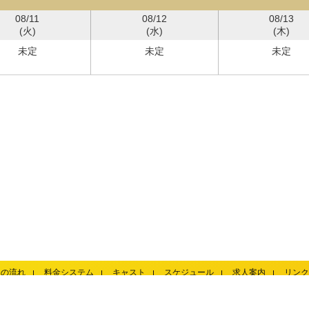
08/11
08/12
08/13
(火)
(水)
(木)
未定
未定
未定
用の流れ
料金システム
キャスト
スケジュール
求人案内
リンク