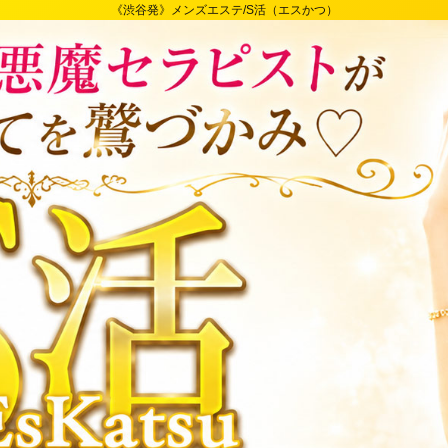
《渋谷発》メンズエステ/S活（エスかつ）