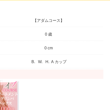
【アダムコース】
0 歳
0 cm
B.
W.
H.
A カップ